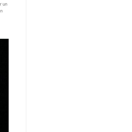
r un
on