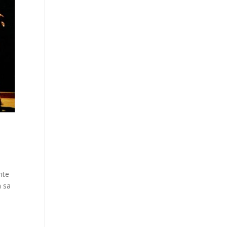
ite
à sa