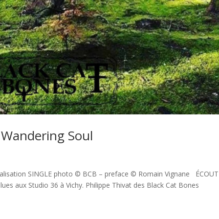
Wandering Soul
alisation SINGLE photo © BCB – preface © Romain Vignane ÉCOU
Blues aux Studio 36 à Vichy. Philippe Thivat des Black Cat Bones